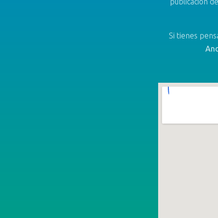
publicación d
Si tienes pen
And