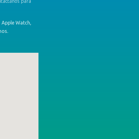
ntáctanos para
, Apple Watch,
nos
.